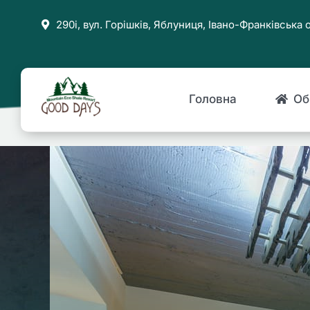
Skip
290і, вул. Горішків, Яблуниця, Івано-Франківська
to
content
Головна
Об