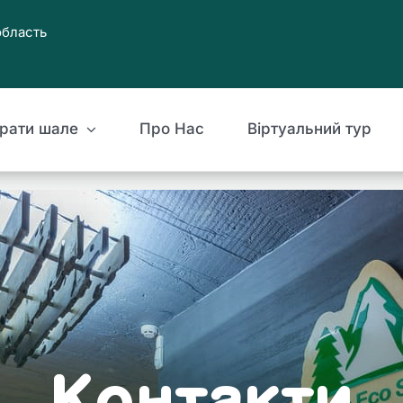
 область
рати шале
Про Нас
Віртуальний тур