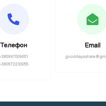
Телефон
Email
+380997009651
gooddaysshale@gma
+380672230055