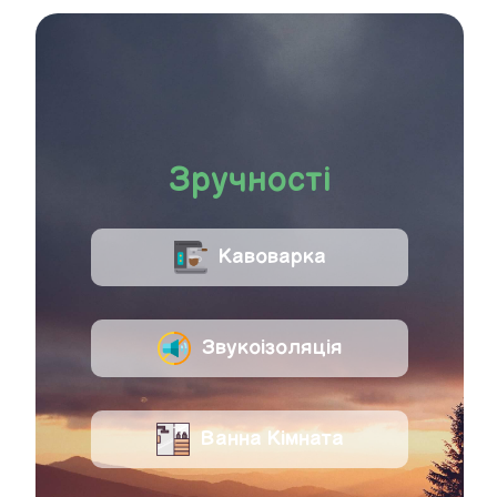
Зручності
Кавоварка
Звукоізоляція
Ванна Кімната